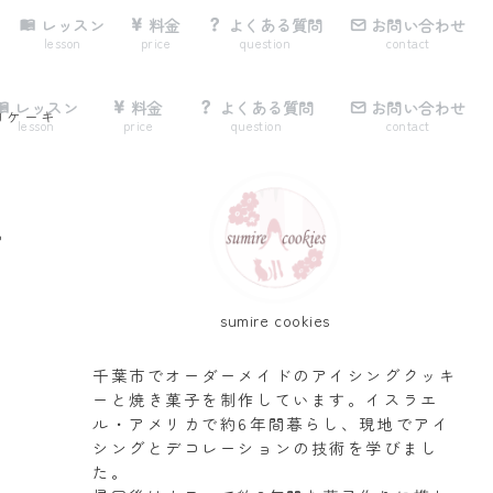
レッスン
料金
よくある質問
お問い合わせ
lesson
price
question
contact
レッスン
料金
よくある質問
お問い合わせ
日ケーキ
lesson
price
question
contact
ケ
sumire cookies
千葉市でオーダーメイドのアイシングクッキ
ーと焼き菓子を制作しています。イスラエ
ル・アメリカで約6年間暮らし、現地でアイ
シングとデコレーションの技術を学びまし
た。