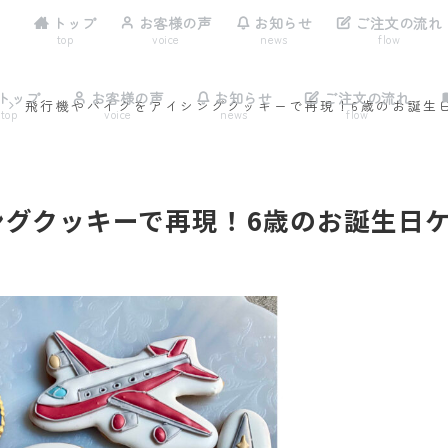
トップ
お客様の声
お知らせ
ご注文の流れ
top
voice
news
flow
トップ
お客様の声
お知らせ
ご注文の流れ
ー
飛行機やバイクをアイシングクッキーで再現！6歳のお誕生
top
voice
news
flow
ングクッキーで再現！6歳のお誕生日