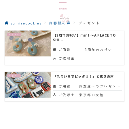
menu
sumirecookies
お客様の声
プレゼント
レビュー
【3周年お祝い】mint 〜A PLACE TO
SHI...
ご用途
3周年のお祝い
ご依頼主
レビュー
「色合いまでピッタリ！」と驚きの声
ご用途
お友達へのプレゼント
ご依頼主
東京都の女性