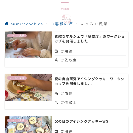
menu
sumirecookies
お客様の声
レッスン風景
レッスン風景
素敵なマルシェで「冬支度」のワークショ
ップを開催しました
ご用途
ご依頼主
レッスン風景
夏の自由研究アイシングクッキーワークシ
ョップを開催しまし...
ご用途
ご依頼主
レッスン風景
父の日のアイシングクッキーWS
ご用途