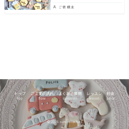
ご依頼主
トップ
ご注文の流れ
よくある質問
レッスン
料金
top
flow
question
lesson
price
© 2026
sumirecookies