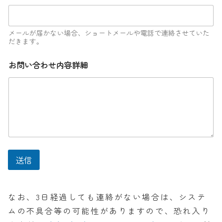
問
い
合
メールが届かない場合、ショートメールや電話で連絡させていた
わ
だきます。
せ
内
容
お問い合わせ内容詳細
詳
細
送信
なお、3日経過しても連絡がない場合は、システ
ムの不具合等の可能性がありますので、恐れ入り