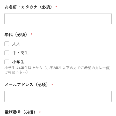
お名前・カタカナ（必須）
*
年代（必須）
*
大人
中・高生
小学生
小学生は4年生以上から（小学3年生以下の方でご希望の方は一度
ご相談下さい）
*
メールアドレス（必須）
*
年
代
（
必
須
）
電話番号（必須）
*
お